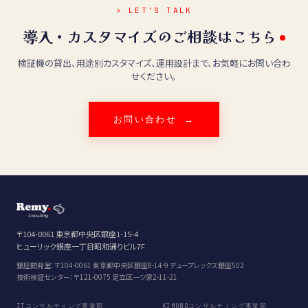
> LET'S TALK
導入・カスタマイズのご相談はこちら
検証機の貸出、用途別カスタマイズ、運用設計まで、お気軽にお問い合わ
せください。
お問い合わせ →
〒104-0061 東京都中央区銀座1-15-4
ヒューリック銀座一丁目昭和通りビル7F
銀座開発室：〒104-0061 東京都中央区銀座8-14-9 デュープレックス銀座502
技術検証センター：〒121-0075 足立区一ツ家2-11-21
ITコンサルティング事業部
KIMONOコンサルティング事業部