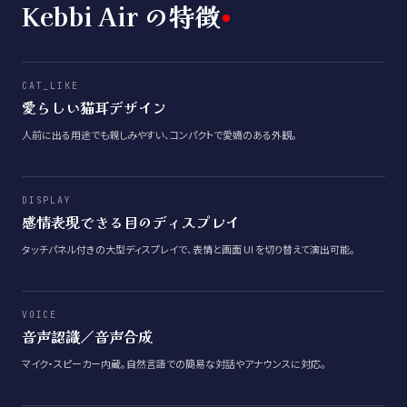
Kebbi Air の特徴
CAT_LIKE
愛らしい猫耳デザイン
人前に出る用途でも親しみやすい、コンパクトで愛嬌のある外観。
DISPLAY
感情表現できる目のディスプレイ
タッチパネル付きの大型ディスプレイで、表情と画面 UI を切り替えて演出可能。
VOICE
音声認識／音声合成
マイク・スピーカー内蔵。自然言語での簡易な対話やアナウンスに対応。