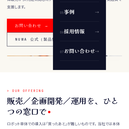
支援します。
事例
→
0
5
お問い合わせ →
採用情報
→
0
6
NUWA 公式（製品情報）↗
お問い合わせ
→
0
7
> OUR OFFERING
販売／企画開発／運用を、ひと
つの窓口で
ロボット単体での導入は「買ったあと」が難しいものです。 当社では本体