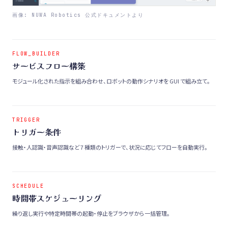
画像: NUWA Robotics 公式ドキュメントより
FLOW_BUILDER
サービスフロー構築
モジュール化された指示を組み合わせ、ロボットの動作シナリオを GUI で組み立て。
TRIGGER
トリガー条件
接触・人認識・音声認識など 7 種類のトリガーで、状況に応じてフローを自動実行。
SCHEDULE
時間帯スケジューリング
繰り返し実行や特定時間帯の起動・停止をブラウザから一括管理。