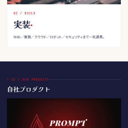
0
3
/
BUILD
実装
Web／業務／クラウド／ロボット／セキュリティまで一気通貫。
>
02
/
OUR PRODUCTS
自社プロダクト