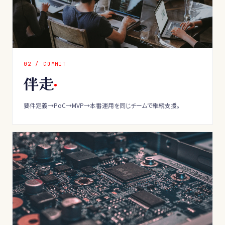
0
2
/
COMMIT
伴走
要件定義→PoC→MVP→本番運用を同じチームで継続支援。