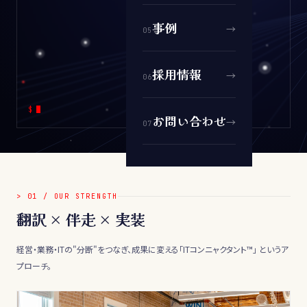
事例
→
0
5
採用情報
→
0
6
$
お問い合わせ
→
0
7
>
01
/
OUR STRENGTH
翻訳 × 伴走 × 実装
経営・業務・ITの"分断"をつなぎ、成果に変える「ITコンニャクタント™」 というア
プローチ。