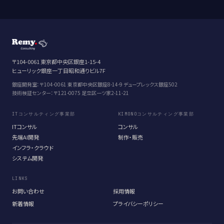
〒104-0061 東京都中央区銀座1-15-4
ヒューリック銀座一丁目昭和通りビル7F
銀座開発室：〒104-0061 東京都中央区銀座8-14-9 デュープレックス銀座502
技術検証センター：〒121-0075 足立区一ツ家2-11-21
ITコンサルティング事業部
KIMONOコンサルティング事業部
ITコンサル
コンサル
先端AI開発
制作・販売
インフラ・クラウド
システム開発
LINKS
お問い合わせ
採用情報
新着情報
プライバシーポリシー