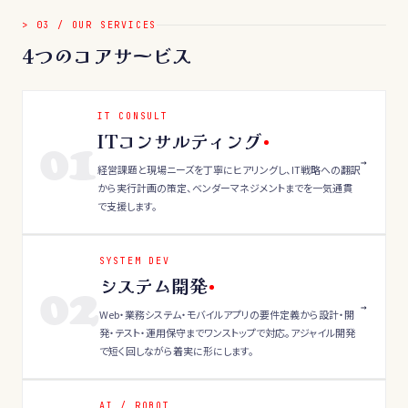
>
03
/
OUR SERVICES
4つのコアサービス
IT CONSULT
ITコンサルティング
01
→
経営課題と現場ニーズを丁寧にヒアリングし、IT戦略への翻訳
から実行計画の策定、ベンダーマネジメントまでを一気通貫
で支援します。
SYSTEM DEV
システム開発
02
→
Web・業務システム・モバイルアプリの要件定義から設計・開
発・テスト・運用保守までワンストップで対応。アジャイル開発
で短く回しながら着実に形にします。
AI / ROBOT