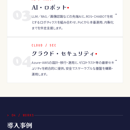
AI・ロボット
03
→
LLM／RAG／画像認識などの先端AIと、ROS・CHABOTを核
とするロボティクスを組み合わせ、PoCから本番運用、内製化
までを伴走支援します。
CLOUD / SEC
クラウド・セキュリティ
04
→
Azure・AWSの設計・移行・運用と、ゼロトラスト等の最新セキ
ュリティを統合的に提供。安全でスケーラブルな基盤を構築・
運用します。
>
04
/
WORKS
導入事例