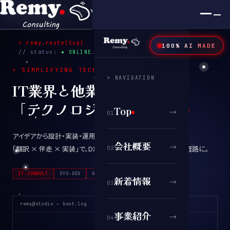
×
SYS.v2026 / TOKYO
> remy.route(top)
100% AI MADE
00
:
00
// status:
● ONLINE
> SIMPLIFYING TECHNOLOGY
_
> NAVIGATION
IT業界と他業種をつなぐ
「テクノロジーの翻訳者」
Top
→
0
1
アイデアから設計・実装・運用まで伴走。
会社概要
→
「翻訳 × 伴走 × 実装」で、DXと先端テクノロジー導入を最短経路に。
0
2
IT-CONSULT
SYS-DEV
AI·ROBOT
CLOUD
CHABOT
新着情報
→
0
3
remy@studio — boot.log
事業紹介
→
0
4