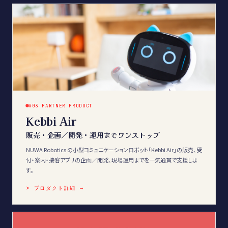
#03 PARTNER PRODUCT
Kebbi Air
販売・企画／開発・運用までワンストップ
NUWA Robotics の小型コミュニケーションロボット「Kebbi Air」の販売、受
付・案内・接客アプリの企画／開発、現場運用までを一気通貫で支援しま
す。
> プロダクト詳細 →