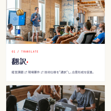
0
1
/
TRANSLATE
翻訳
経営課題 ⇄ 現場要件 ⇄ 技術仕様を"通訳"し、合意形成を促進。