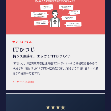
#04 SERVICE
ITひつじ
情シス業務を、まるごと"ITひつじ"に
「ITひつじ」は経済産業省推進資格ITコーディネータの資格取得者のみで
構成され、 裏付けされた知識や経験を発揮し、皆さまの環境に合わせた最
適なご提案が可能です。
> サービス詳細 →
★
★
★
★