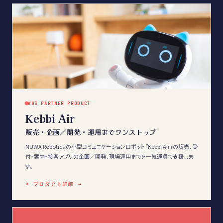
#03 PARTNER PRODUCT
Kebbi Air
販売・企画／開発・運用までワンストップ
NUWA Robotics の小型コミュニケーションロボット「Kebbi Air」の販売、受
付・案内・接客アプリの企画／開発、現場運用までを一気通貫で支援しま
す。
> プロダクト詳細 →