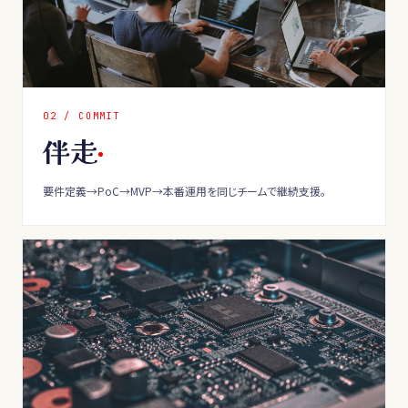
0
2
/
COMMIT
伴走
要件定義→PoC→MVP→本番運用を同じチームで継続支援。