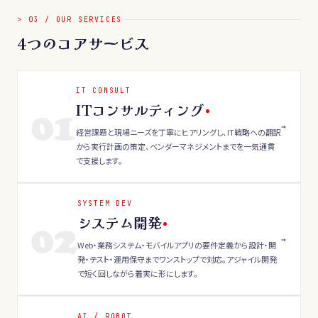
>
03
/
OUR SERVICES
4つのコアサービス
IT CONSULT
ITコンサルティング
01
→
経営課題と現場ニーズを丁寧にヒアリングし、IT戦略への翻訳
から実行計画の策定、ベンダーマネジメントまでを一気通貫
で支援します。
SYSTEM DEV
システム開発
02
→
Web・業務システム・モバイルアプリの要件定義から設計・開
発・テスト・運用保守までワンストップで対応。アジャイル開発
で短く回しながら着実に形にします。
AI / ROBOT