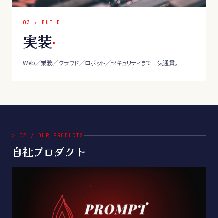
0
3
/
BUILD
実装
Web／業務／クラウド／ロボット／セキュリティまで一気通貫。
>
02
/
OUR PRODUCTS
自社プロダクト