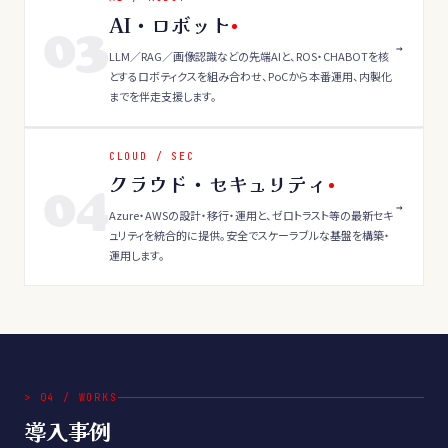
AI・ロボット
03
→
LLM／RAG／画像認識などの先端AIと、ROS・CHABOTを核
とするロボティクスを組み合わせ、PoCから本番運用、内製化
までを伴走支援します。
CLOUD / SEC
クラウド・セキュリティ
04
→
Azure・AWSの設計・移行・運用と、ゼロトラスト等の最新セキ
ュリティを統合的に提供。安全でスケーラブルな基盤を構築・
運用します。
>
04
/
WORKS
導入事例