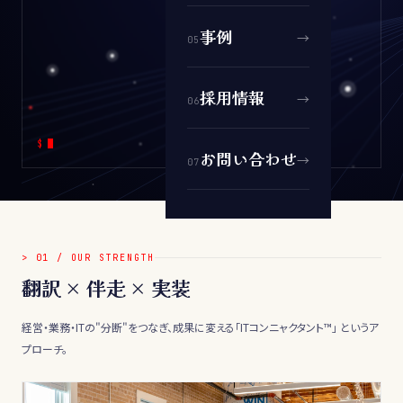
事例
→
0
5
採用情報
→
0
6
$
お問い合わせ
→
0
7
>
01
/
OUR STRENGTH
翻訳 × 伴走 × 実装
経営・業務・ITの"分断"をつなぎ、成果に変える「ITコンニャクタント™」 というア
プローチ。