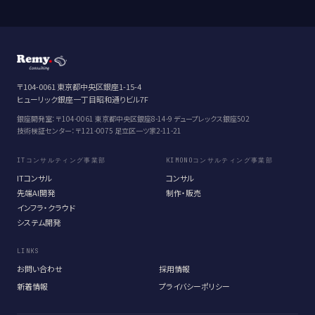
〒104-0061 東京都中央区銀座1-15-4
ヒューリック銀座一丁目昭和通りビル7F
銀座開発室：〒104-0061 東京都中央区銀座8-14-9 デュープレックス銀座502
技術検証センター：〒121-0075 足立区一ツ家2-11-21
ITコンサルティング事業部
KIMONOコンサルティング事業部
ITコンサル
コンサル
先端AI開発
制作・販売
インフラ・クラウド
システム開発
LINKS
お問い合わせ
採用情報
新着情報
プライバシーポリシー