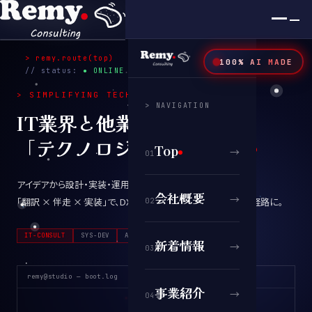
×
SYS.v2026 / TOKYO
> remy.route(top)
100% AI MADE
00
:
00
// status:
● ONLINE
> SIMPLIFYING TECHNOLOGY
_
> NAVIGATION
IT業界と他業種をつなぐ
「テクノロジーの翻訳者」
Top
→
0
1
アイデアから設計・実装・運用まで伴走。
会社概要
→
「翻訳 × 伴走 × 実装」で、DXと先端テクノロジー導入を最短経路に。
0
2
IT-CONSULT
SYS-DEV
AI·ROBOT
CLOUD
CHABOT
新着情報
→
0
3
remy@studio — boot.log
事業紹介
→
0
4