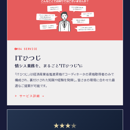
#04 SERVICE
ITひつじ
情シス業務を、まるごと"ITひつじ"に
「ITひつじ」は経済産業省推進資格ITコーディネータの資格取得者のみで
構成され、 裏付けされた知識や経験を発揮し、皆さまの環境に合わせた最
適なご提案が可能です。
> サービス詳細 →
★
★
★
★