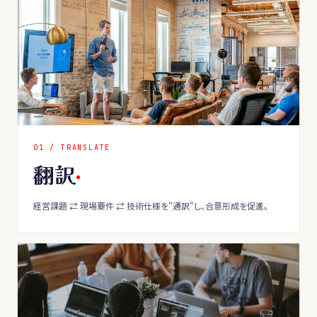
0
1
/
TRANSLATE
翻訳
経営課題 ⇄ 現場要件 ⇄ 技術仕様を"通訳"し、合意形成を促進。